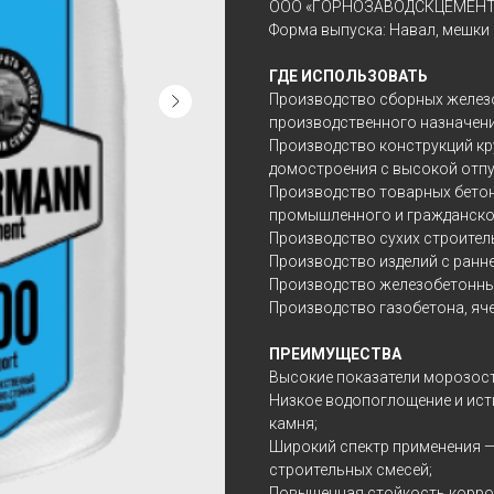
ООО «ГОРНОЗАВОДСКЦЕМЕНТ
Форма выпуска: Навал, мешки 
ГДЕ ИСПОЛЬЗОВАТЬ
Производство сборных железо
производственного назначени
Производство конструкций к
домостроения с высокой отп
Производство товарных бетон
промышленного и гражданско
Производство сухих строител
Производство изделий с ранн
Производство железобетонны
Производство газобетона, яче
ПРЕИМУЩЕСТВА
Высокие показатели морозос
Низкое водопоглощение и ист
камня;
Широкий спектр применения —
строительных смесей;
Повышенная стойкость корроз