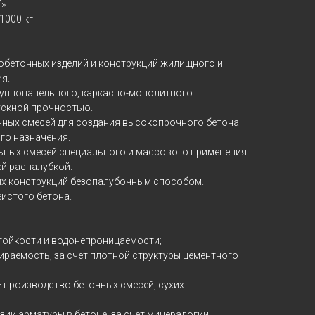
»
1000 кг
бетонных изделий и конструкций жилищного и
я.
рупнопанельного, каркасно-монолитного
ускной прочностью.
ных смесей для создания высокопрочного бетона
го назначения.
ьных смесей специального и массового применения.
ей распалубкой.
х конструкций безопалубочным способом.
истого бетона.
тойкости и водонепроницаемости;
ираемость, за счет плотной структуры цементного
 производство бетонных смесей, сухих
ии арматуры в бетоне, за счет минералогии